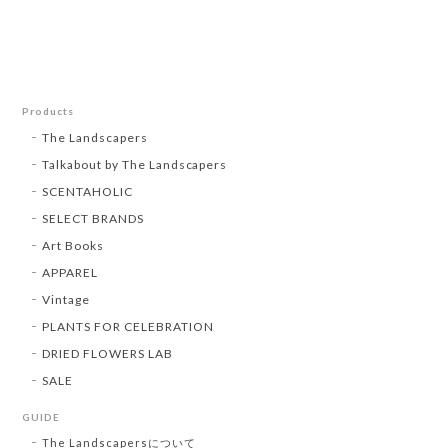
Products
The Landscapers
Talkabout by The Landscapers
SCENTAHOLIC
SELECT BRANDS
Art Books
APPAREL
Vintage
PLANTS FOR CELEBRATION
DRIED FLOWERS LAB
SALE
GUIDE
The Landscapersについて