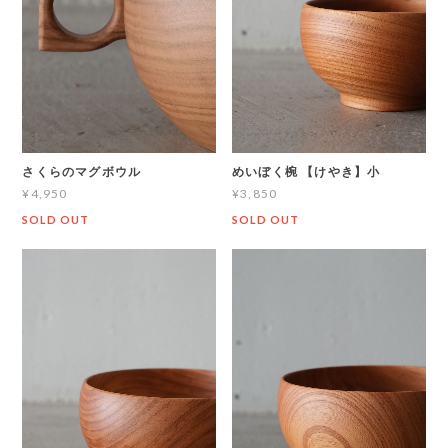
さくらのマグボウル
めいぼく椀 【けやき】小
¥4,950
¥3,850
SOLD OUT
SOLD OUT