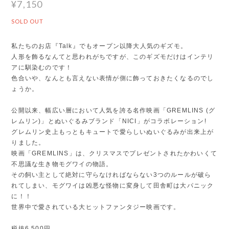
¥7,150
SOLD OUT
私たちのお店『Talk』でもオープン以降大人気のギズモ。
人形を飾るなんてと思われがちですが、このギズモだけはインテリ
アに馴染むのです！
色合いや、なんとも言えない表情が側に飾っておきたくなるのでし
ょうか。
公開以来、幅広い層において人気を誇る名作映画「GREMLINS (グ
レムリン)」とぬいぐるみブランド「NICI」がコラボレーション!
グレムリン史上もっともキュートで愛らしいぬいぐるみが出来上が
りました。
映画「GREMLINS」は、クリスマスでプレゼントされたかわいくて
不思議な生き物モグワイの物語。
その飼い主として絶対に守らなければならない3つのルールが破ら
れてしまい、モグワイは凶悪な怪物に変身して田舎町は大パニック
に！！
世界中で愛されている大ヒットファンタジー映画です。
税抜6,500円