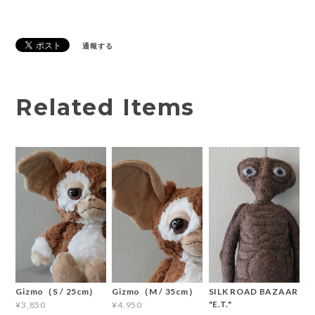
通報する
Related Items
Gizmo（S / 25cm）
Gizmo（M / 35cm）
SILK ROAD BAZAAR
"E.T."
¥3,850
¥4,950