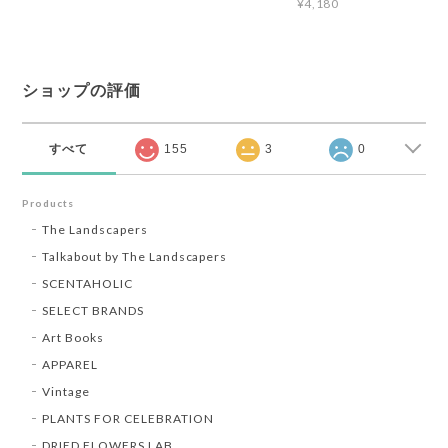
¥4,180
ショップの評価
すべて
155
3
0
Products
The Landscapers
Talkabout by The Landscapers
SCENTAHOLIC
SELECT BRANDS
Art Books
APPAREL
Vintage
PLANTS FOR CELEBRATION
DRIED FLOWERS LAB