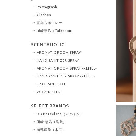
Photograph
Clothes
藍染古布トレー
岡崎慧佑 x Talkabout
SCENTAHOLIC
AROMATIC ROOM SPRAY
HAND SANITIZER SPRAY
AROMATIC ROOM SPRAY -REFILL-
HAND SANITIZER SPRAY -REFILL-
FRAGRANCE OIL
WOVEN SCENT
SELECT BRANDS
BD Barcelona（スペイン）
岡崎 慧佑（陶芸）
薗部産業（木工）