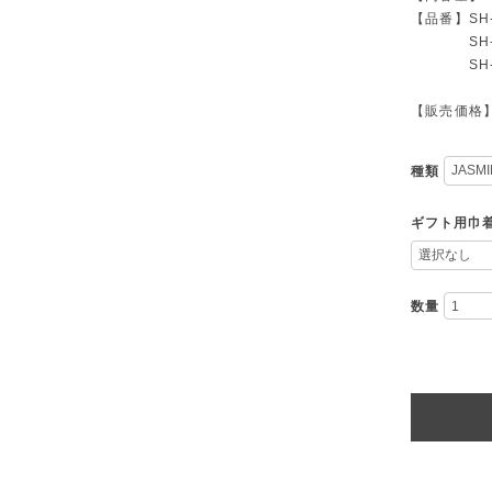
【品番】SH-
SH-FO-
SH-FO-
【販売価格】
種類
ギフト用巾
数量