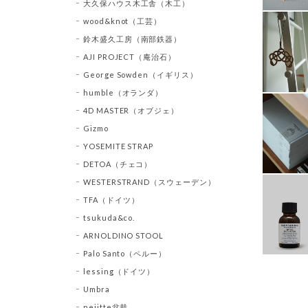
大久保ハウス木工舎（木工）
wood&knot（工芸）
鈴木盛久工房（南部鉄器）
AJI PROJECT（庵治石）
George Sowden（イギリス）
humble（オランダ）
4D MASTER（オブジェ）
Gizmo
YOSEMITE STRAP
DETOA（チェコ）
WESTERSTRAND（スウェーデン）
TFA（ドイツ）
tsukuda&co.
ARNOLDINO STOOL
Palo Santo（ペルー）
lessing（ドイツ）
Umbra
nejitte盆栽