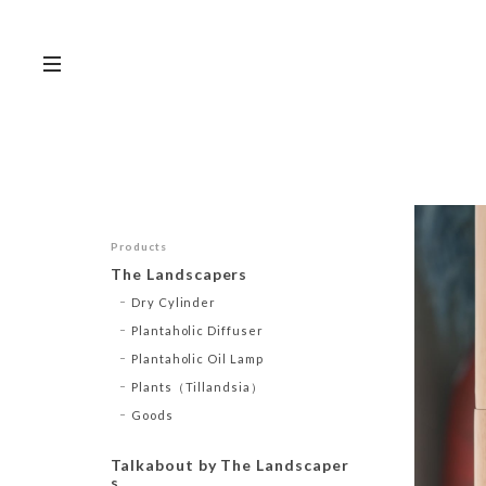
Products
The Landscapers
Dry Cylinder
Plantaholic Diffuser
Plantaholic Oil Lamp
Plants（Tillandsia）
Goods
Talkabout by The Landscaper
s