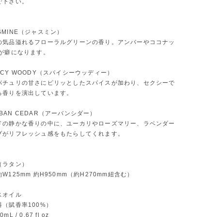
で下さい。
 JASMINE（ジャスミン）
の気品溢れるフローラルグリーンの香り。アンバーやココナッ
クが癖になります。
 SPICY WOODY（スパイシーウッディー）
パチュリの甘さにピリッとしたスパイスが加わり、セクシーで
る香りを演出しています。
 URBAN CEDAR（アーバンシダー）
ドの静かな香りの中に、ユーカリやローズマリー、ラベンダー
ブがリフレッシュ感をもたらしてくれます。
（ラタン）
W125mm 約H950mm（約H270mm紐含む）
スオイル
（賦香率100%）
 / 0.67 fl oz