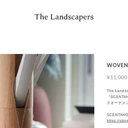
WOVE
¥11,000
The La
『SCENT
スオーナメ
SCENTA
https://sto