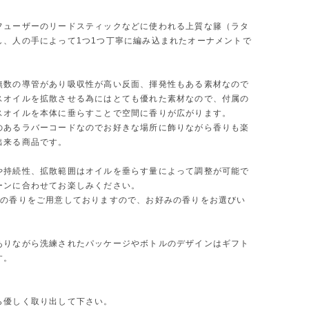
フューザーのリードスティックなどに使われる上質な籐（ラタ
し、人の手によって1つ1つ丁寧に編み込まれたオーナメントで
無数の導管があり吸収性が高い反面、揮発性もある素材なので
スオイルを拡散させる為にはとても優れた素材なので、付属の
スオイルを本体に垂らすことで空間に香りが広がります。
のあるラバーコードなのでお好きな場所に飾りながら香りも楽
出来る商品です。
や持続性、拡散範囲はオイルを垂らす量によって調整が可能で
ーンに合わせてお楽しみください。
類の香りをご用意しておりますので、お好みの香りをお選びい
。
ありながら洗練されたパッケージやボトルのデザインはギフト
す。
ら優しく取り出して下さい。