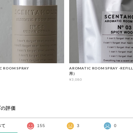
C ROOM SPRAY
AROMATIC ROOM SPRAY -REFI
用）
¥3,080
プの評価
べて
155
3
0