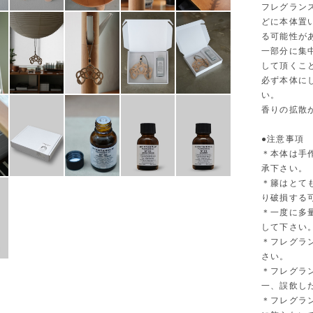
フレグラン
どに本体置
る可能性が
一部分に集
して頂くこ
必ず本体に
い。
香りの拡散
●注意事項
＊本体は手
承下さい。
＊籐はとて
り破損する
＊一度に多
して下さい
＊フレグラ
さい。
＊フレグラ
一、誤飲し
＊フレグラ