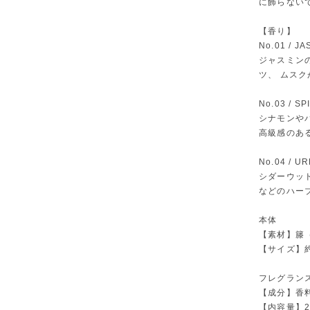
に飾らない
【香り】
No.01 /
ジャスミン
ツ、 ムス
No.03 /
シナモンや
高級感のあ
No.04 /
シダーウッ
などのハー
本体
【素材】籐
【サイズ】約
フレグラン
【成分】香料
【内容量】20mL