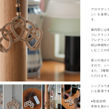
アロマディ
ン）を使用
す。
籐内部には
フレグラン
フレグラン
紐は伸縮性
しむことの
香りの強さ
すので、シ
また、3種
ただけます
シンプルで
にも最適で
●取扱説明
本体を袋か