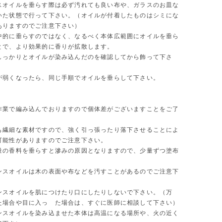
スオイルを垂らす際は必ず汚れても良い布や、ガラスのお皿な
いた状態で行って下さい。（オイルが付着したものはシミにな
ありますのでご注意下さい）
中的に垂らすのではなく、なるべく本体広範囲にオイルを垂ら
とで、より効果的に香りが拡散します。
しっかりとオイルが染み込んだのを確認してから飾って下さ
が弱くなったら、同じ手順でオイルを垂らして下さい。
作業で編み込んでおりますので個体差がございますことをご了
も繊細な素材ですので、強く引っ張ったり落下させることによ
可能性がありますのでご注意下さい。
量の香料を垂らすと滲みの原因となりますので、少量ずつ塗布
。
ンスオイルは木の表面や布などを汚すことがあるのでご注意下
ンスオイルを肌につけたり口にしたりしないで下さい。（万
た場合や目に入っ た場合は、すぐに医師に相談して下さい）
ンスオイルを染み込ませた本体は高温になる場所や、火の近く