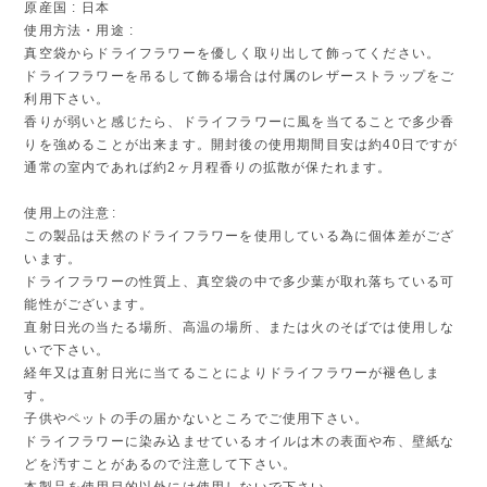
原産国 : 日本
使用方法・用途 :
真空袋からドライフラワーを優しく取り出して飾ってください。
ドライフラワーを吊るして飾る場合は付属のレザーストラップをご
利用下さい。
香りが弱いと感じたら、ドライフラワーに風を当てることで多少香
りを強めることが出来ます。開封後の使用期間目安は約40日ですが
通常の室内であれば約2ヶ月程香りの拡散が保たれます。
使用上の注意:
この製品は天然のドライフラワーを使用している為に個体差がござ
います。
ドライフラワーの性質上、真空袋の中で多少葉が取れ落ちている可
能性がございます。
直射日光の当たる場所、高温の場所、または火のそばでは使用しな
いで下さい。
経年又は直射日光に当てることによりドライフラワーが褪色しま
す。
子供やペットの手の届かないところでご使用下さい。
ドライフラワーに染み込ませているオイルは木の表面や布、壁紙な
どを汚すことがあるので注意して下さい。
本製品を使用目的以外には使用しないで下さい。