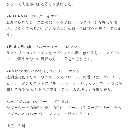
クシーで高級感のある香りを演出する。
●Rita Rose（ローズ）イエロー
真紅で妖艶なローズに潜むトゲをフローラルグリーンな香りで表
現。華やかであるが、どこか危なげなローズは誰をも魅了してしま
う。
●Fruity Finch（フルーティー）オレンジ
ラズベリーのフルーティさやピーチの甘酸っぱい香りに、スペアミ
ントで爽やかな中に可愛らしい一面をのぞかせる。
●Raspberry Reece（ラズベリー）エンジ
透明感のあるリリーやスズランのフローラルな香 りにラズベリー、
ピーチ、アプリコットのフルー ティーがベルガモットのトップと調
和して爽やか なシトラスフルーティーの心地よい爽快な香り。
●John Cedar（シダーウッド）青緑
シダーウッドの静かな香りの中に、ユーカリやローズマリー、ラベ
ンダーなどのハーブがリフレッシュ感をもたらす。
成分 : 香料