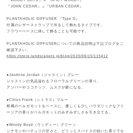
『JOHN CEDAR』→『URBAN CEDAR』
PLANTAHOLIC DIFFUSER 『Type D』
付属のレザーストラップで吊るして飾れるタイプです。
フラワーベースに挿して飾ることも可能です。
PLANTAHOLIC DIFFUSERについての商品説明は下記ブログをご
確認下さい。
https://store.landscapers.jp/blog/2020/09/15/115412
●Jasmine Jordan（ジャスミン）グレー
ジャスミンの気品溢れるフローラルグリーンの香り。
アンバーやココナッツ、ムスクが癖になる。
●Citrus Frank（シトラス）ブルー
柑橘のベルガモットをベースに、優しくも少しパウダリックなフリ
ージアの香りがベルガモットのみずみずしさを引き立てる。
●Woody Boyd（ウッディー）グリーン
シナモンやパチュリの甘さと、ピリッとスパイスの効いた香りでセ