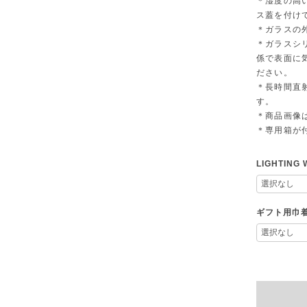
＊湿度の高
ス蓋を付け
＊ガラスの
＊ガラスシ
係で表面に
ださい。
＊長時間直
す。
＊商品画像
＊専用箱が
LIGHTIN
ギフト用巾