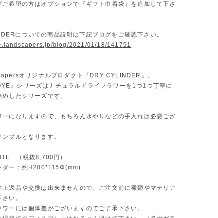
グご希望の方はオプションで『ギフト巾着袋』を追加して下さ
LINDERについての商品説明は下記ブログをご確認下さい。
ore.landscapers.jp/blog/2021/01/18/141751
dscapersオリジナルプロダクト『DRY CYLINDER』。
O DYE』シリーズはナチュラルドライフラワーを1つ1つ丁寧に
染めしたシリーズです。
ワーになりますので、もちろん水やりなどの手入れは必要ござ
サンプルとなります。
58TL （税抜8,700円）
ー：約H200*115Φ(mm)
性上返品や交換は出来ませんので、ご注文前に種類やマテリア
下さい。
ラワーには個体差がございますのでご了承下さい。