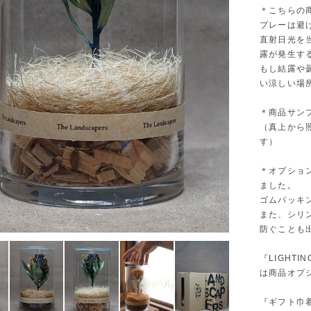
＊こちらの
プレーは避
直射日光を
露が発生す
もし結露や
い涼しい場
＊商品サン
（真上から
す）
＊オプショ
ました。
ゴムパッキ
また、シリ
防ぐことも
『LIGHT
は商品オプ
『ギフト巾