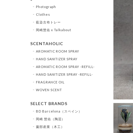
Photograph
Clothes
藍染古布トレー
岡崎慧佑 x Talkabout
SCENTAHOLIC
AROMATIC ROOM SPRAY
HAND SANITIZER SPRAY
AROMATIC ROOM SPRAY -REFILL-
HAND SANITIZER SPRAY -REFILL-
FRAGRANCE OIL
WOVEN SCENT
SELECT BRANDS
BD Barcelona（スペイン）
岡崎 慧佑（陶芸）
薗部産業（木工）