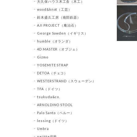
大久保ハウス木工舎（木工）
wood&knot（工芸）
鈴木盛久工房（南部鉄器）
AJI PROJECT（庵治石）
George Sowden（イギリス）
humble（オランダ）
4D MASTER（オブジェ）
Gizmo
YOSEMITE STRAP
DETOA（チェコ）
WESTERSTRAND（スウェーデン）
TFA（ドイツ）
tsukuda&co.
ARNOLDINO STOOL
Palo Santo（ペルー）
lessing（ドイツ）
Umbra
nejitte盆栽