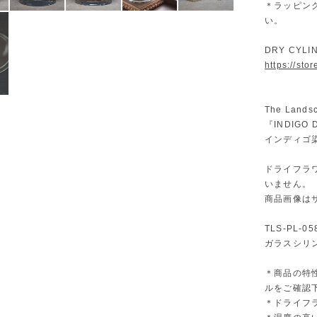
＊ラッピン
い。
DRY CY
https://st
The Lan
『INDIG
インディゴ
ドライフラ
いません。
商品画像は
TLS-PL-0
ガラスシリンダ
＊商品の特
ルをご確認
＊ドライフ