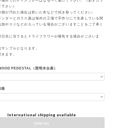
い場所でのディスプレーはなるべく避けて下さい。（必ずガラ
て下さい）
外側が汚れた場合は乾いた布などで拭き取ってください。
リンダーとガラス蓋は海外の工場で手作りにて生産している関
気泡やスジなどが入っている場合がございますことをご了承く
射日光に当てるとドライフラワーが褪色する場合がございま
はサンプルとなります。
付きます。
G WOOD PEDESTAL（照明木台座）
着袋
International shipping available
Sold out