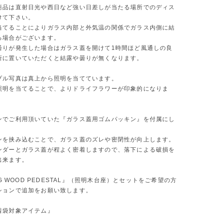
商品は直射日光や西日など強い日差しが当たる場所でのディス
けて下さい。
当てることによりガラス内部と外気温の関係でガラス内側に結
る場合がございます。
曇りが発生した場合はガラス蓋を開けて1時間ほど風通しの良
所に置いていただくと結露や曇りが無くなります。
プル写真は真上から照明を当てています。
照明を当てることで、よりドライフラワーが印象的になりま
ンでご利用頂いていた『ガラス蓋用ゴムパッキン』を付属にし
ンを挟み込むことで、ガラス蓋のズレや密閉性が向上します。
ンダーとガラス蓋が程よく密着しますので、落下による破損を
出来ます。
ING WOOD PEDESTAL』（照明木台座）とセットをご希望の方
ションで追加をお願い致します。
着袋対象アイテム』