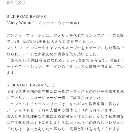
¥4,180
SILK ROAD BAZAAR
"Andy Warhol"（アンディ・ウォーホル）
アンディ・ウォーホルは、アメリカを代表するポップアートの巨匠
で、20世紀の現代美術に大きな影響を与えました。
マリリン・モンローやキャンベルスープ缶をモチーフにした作品で
知られ、アートと大衆文化の境界を取り払いました。
「誰もが15分間は有名になれる」という言葉でも有名で、現在もア
ートやファッション、デザインの世界に大きな影響を与え続けてい
ます。
SILK ROAD BAZAARとは
キルギス共和国の限界集落にあるアーティストの作品を提供する為
にアメリカ・ニュージャージー州にて設立されました。
このフェルトチャームシリーズは、キルギスの限界集落に暮らす
アーティストと、それを支援する団体により作られています。
職人たちを地理的な理由による貧困から守るため、そして伝統的な
工芸文化を継承する活動により生み出されたこの愛らしいレジェン
ドたちは、きっとあなたの暮らしに笑顔と彩りを与えてくれます。