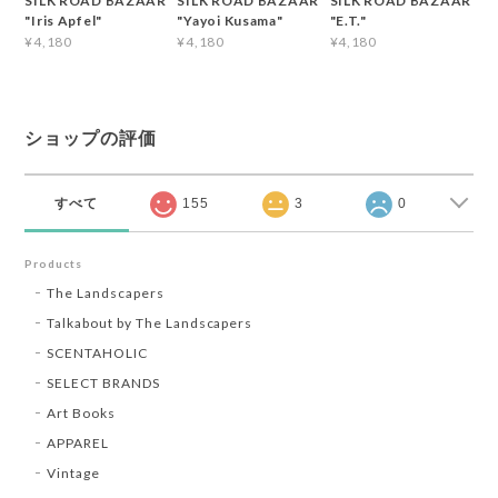
SILK ROAD BAZAAR
SILK ROAD BAZAAR
SILK ROAD BAZAAR
"Iris Apfel"
"Yayoi Kusama"
"E.T."
¥4,180
¥4,180
¥4,180
ショップの評価
すべて
155
3
0
Products
The Landscapers
Talkabout by The Landscapers
SCENTAHOLIC
SELECT BRANDS
Art Books
APPAREL
Vintage