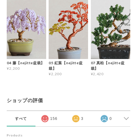
04 藤【nejitte盆栽】
05 紅葉【nejitte盆
07 真柏【nejitte盆
栽】
栽】
¥2,200
¥2,200
¥2,420
ショップの評価
すべて
156
3
0
Products