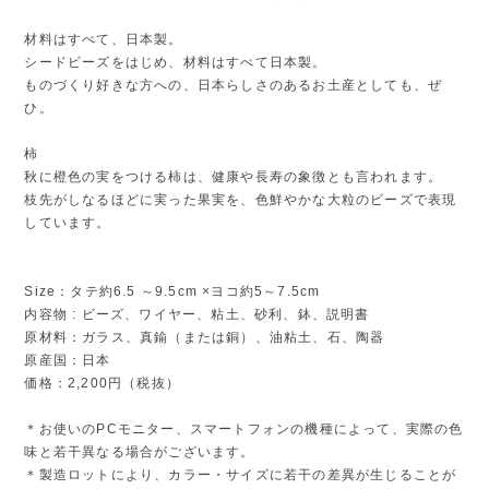
材料はすべて、日本製。
シードビーズをはじめ、材料はすべて日本製。
ものづくり好きな方への、日本らしさのあるお土産としても、ぜ
ひ。
柿
秋に橙色の実をつける柿は、健康や長寿の象徴とも言われます。
枝先がしなるほどに実った果実を、色鮮やかな大粒のビーズで表現
しています。
Size：タテ約6.5 ～9.5cm ×ヨコ約5～7.5cm
内容物 : ビーズ、ワイヤー、粘土、砂利、鉢、説明書
原材料：ガラス、真鍮（または銅）、油粘土、石、陶器
原産国：日本
価格：2,200円（税抜）
＊お使いのPCモニター、スマートフォンの機種によって、実際の色
味と若干異なる場合がございます。
＊製造ロットにより、カラー・サイズに若干の差異が生じることが